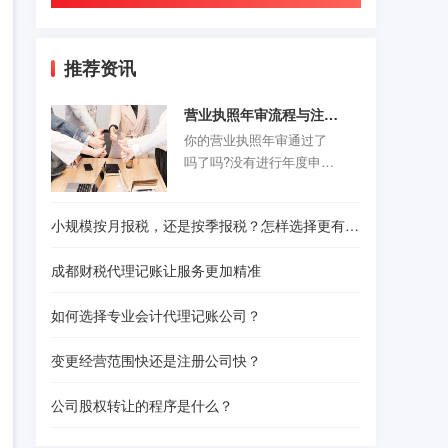
推荐资讯
营业执照年审流程与注意事项
你的营业执照年审通过了
吗了吗?没有进行年度申报
的老板们抓紧时间咯。以
前的旧企业年报制度正式
小规模按月报税，还是按季报税？怎样选择更有利？
取消，改为企业年度报告
公示制度，营业执照年审
成都财税代理记账让服务更加精准
公示时间是每年的1月1日-6
月30结束。精诚财税给诸
如何选择专业会计代理记账公司？
位创业者们准备了一份操
作指南，给那些不是很熟
变更经营范围快还是注册公司快？
悉怎样操作的人作为参
考。请往下看！
公司股权转让的程序是什么？